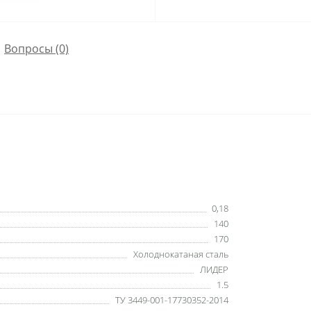
Вопросы
(0)
0,18
140
170
Холоднокатаная сталь
ЛИДЕР
1.5
ТУ 3449-001-17730352-2014