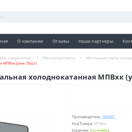
вная
О компании
Отзывы
Наши партнеры
Кон
ники, соединители
Монтажные платы
Монтажные платы холод
 МПВхк (упак. 50шт)
альная холоднокатанная МПВхк (у
Производитель:
ЛИДЕР
Код Товара:
МПВхк
Наличие:
Уточняйте