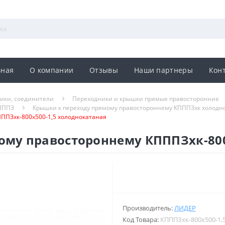
вная
О компании
Отзывы
Наши партнеры
Кон
ники, соединители
Переходники и крышки прямые правосторонние
КПППЗ
Крышки к переходу прямому правостороннему КПППЗхк холодн
ППЗхк-800х500-1,5 холоднокатаная
ому правостороннему КПППЗхк-800
Производитель:
ЛИДЕР
Код Товара:
КПППЗхк-800х500-1,