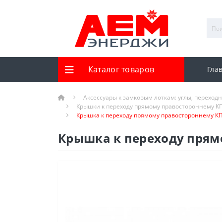
Каталог товаров
Гла
Аксессуары к замковым лоткам: углы, переход
Крышки к переходу прямому правостороннему 
Крышка к переходу прямому правостороннему КП
Крышка к переходу прям