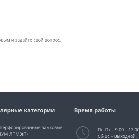
рвым и задайте свой вопрос.
лярные категории
Время работы
 перфорированные замковые
Пн-Пт – 9:00 – 17:00
УМ ЛПМЗ(П)
Сб-Вс – Выходной.