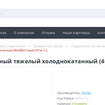
вная
О компании
Отзывы
Наши партнеры
Кон
ники, соединители
Соединители лотков
Соединители лотков х
танный (40х200х1,2мм) СУТхк-1,2
ный тяжелый холоднокатанный (40
Производитель:
ЛИДЕР
Код Товара:
СУТхк-1,2
Наличие:
Уточняйте