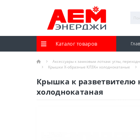
Каталог товаров
Гла
Аксессуары к замковым лоткам: углы, переход
Крышки Х-образные КЛЗХн холоднокатаные
Крышка к разветвителю 
холоднокатаная