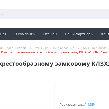
вная
О компании
Отзывы
Наши партнеры
Кон
ники, соединители
Углы и крышки Х-образные
Крышки Х-образн
Крышка к разветвителю крестообразному замковому КЛЗХхк-1000-0,7 хол
крестообразному замковому КЛЗХх
Производитель:
ЛИДЕР