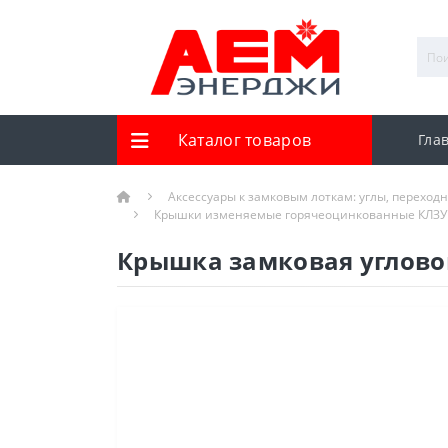
Каталог товаров
Гла
Аксессуары к замковым лоткам: углы, переход
Крышки изменяемые горячеоцинкованные КЛЗУ
Крышка замковая углово