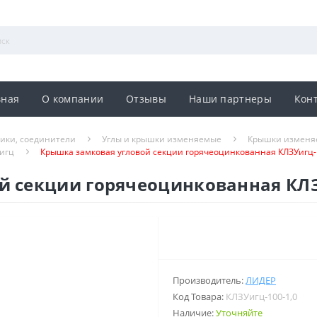
вная
О компании
Отзывы
Наши партнеры
Кон
ники, соединители
Углы и крышки изменяемые
Крышки изменя
игц
Крышка замковая угловой секции горячеоцинкованная КЛЗУигц-
й секции горячеоцинкованная КЛЗ
Производитель:
ЛИДЕР
Код Товара:
КЛЗУигц-100-1,0
Наличие:
Уточняйте