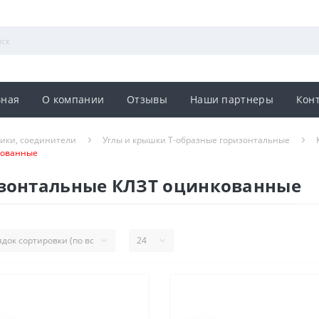
вная
О компании
Отзывы
Наши партнеры
Кон
ники, соединители
Углы и крышки Т-образные горизонтальные
кованные
изонтальные КЛЗТ оцинкованные