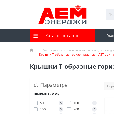
Каталог товаров
Гла
Аксессуары к замковым лоткам: углы, переход
Крышки Т-образные горизонтальные КЛЗТ оцин
Крышки Т-образные гор
Параметры
ШИРИНА (ММ)
50
100
5
6
150
200
5
5