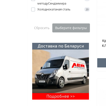
методуСендзимира
Холоднокатаная сталь
20
Сбросить
Выберите фильтры
К
КЛ