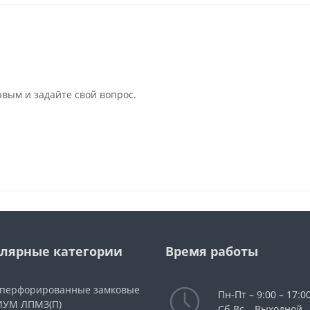
рвым и задайте свой вопрос.
лярные категории
Время работы
 перфорированные замковые
Пн-Пт – 9:00 – 17:00
УМ ЛПМЗ(П)
Сб-Вс – Выходной.