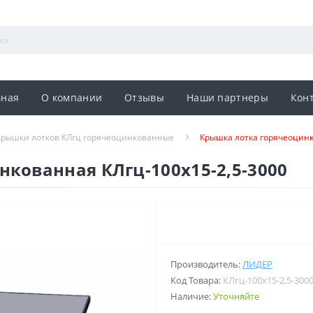
вная
О компании
Отзывы
Наши партнеры
Кон
Крышки лотков КЛгц горячеоцинкованные
Крышка лотка горячеоцинк
кованная КЛгц-100х15-2,5-3000
Производитель:
ЛИДЕР
Код Товара:
КЛгц-100х15-2,5-300
Наличие:
Уточняйте