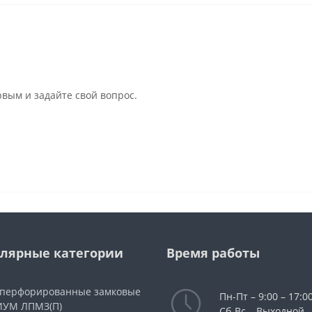
рвым и задайте свой вопрос.
лярные категории
Время работы
 перфорированные замковые
Пн-Пт – 9:00 – 17:00
УМ ЛПМЗ(П)
Сб-Вс – Выходной.