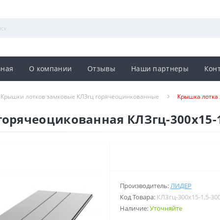
вная
О компании
Отзывы
Наши партнеры
Кон
Крышки лотков замковые КЛЗгц горячеоцинкованные
Крышка лотка 
орячеоцикованная КЛЗгц-300х15-1
Производитель:
ЛИДЕР
Код Товара:
КЛЗгц-300х15-1,5-30
Наличие:
Уточняйте