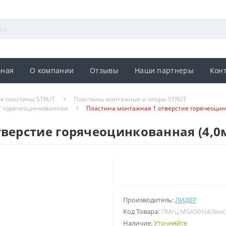
вная
О компании
Отзывы
Наши партнеры
Кон
е пластины STRUT
Пластины монтажные и опоры STRUT
T горячеоцинкованная
Пластина монтажная 1 отверстие горячеоци
тверстие горячеоцинкованная (4,
Производитель:
ЛИДЕР
Код Товара:
ПМгц MSA501(4,0мм
Наличие:
Уточняйте