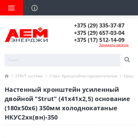
+375 (29) 335-37-87
+375 (29) 657-03-04
+375 (17) 512-14-09
Заказать звонок
STRUT система
Страт- Кронштейны горизонтальные
Кроште
Настенный кронштейн усиленный
двойной "Strut" (41х41х2,5) основание
(180х50х6) 350мм холоднокатаные
НКУС2хк(вн)-350