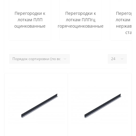
Перегородки к
Перегородки к
Перегоро
лоткам ПЛП
лоткам ПЛПгц
лоткам П
оцинкованные
горячеоцинкованные
нержаве
стал