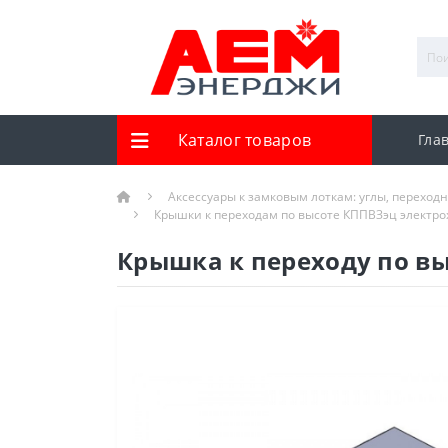
Каталог товаров
Гла
Аксессуары к замковым лоткам: углы, переход
Крышки к переходам по высоте КППВЗэц электр
Крышка к переходу по в