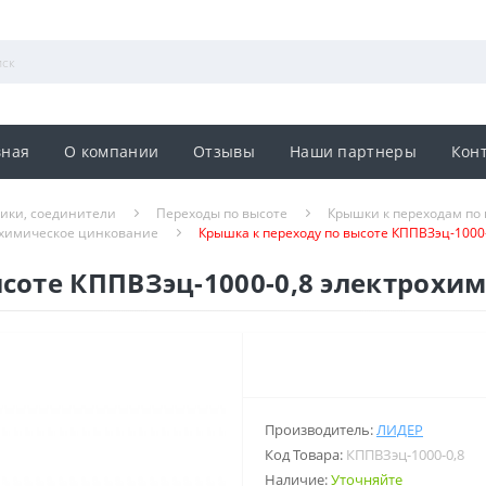
вная
О компании
Отзывы
Наши партнеры
Кон
ники, соединители
Переходы по высоте
Крышки к переходам по
охимическое цинкование
Крышка к переходу по высоте КППВЗэц-1000
ысоте КППВЗэц-1000-0,8 электрохи
Производитель:
ЛИДЕР
Код Товара:
КППВЗэц-1000-0,8
Наличие:
Уточняйте