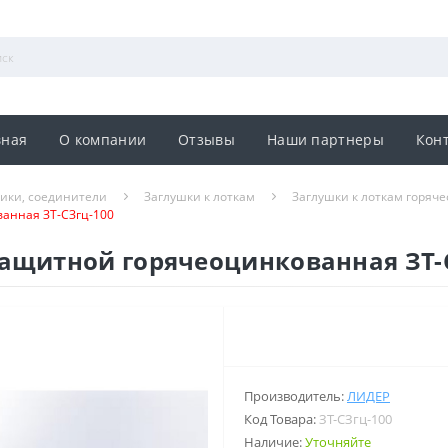
вная
О компании
Отзывы
Наши партнеры
Кон
ники, соединители
Заглушки к лоткам
Заглушки к лоткам горяч
анная ЗТ-СЗгц-100
ащитной горячеоцинкованная ЗТ-
Производитель:
ЛИДЕР
Код Товара:
ЗТ-СЗгц-100
Наличие:
Уточняйте