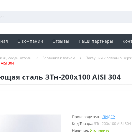
вная
О компании
Отзывы
Наши партнеры
Кон
ники, соединители
Заглушки к лоткам
Заглушки к лоткам в нер
AISI 304
щая сталь ЗТн-200х100 AISI 304
Производитель:
ЛИДЕР
Код Товара:
ЗТн-200х100 AISI 304
Наличие:
Уточняйте