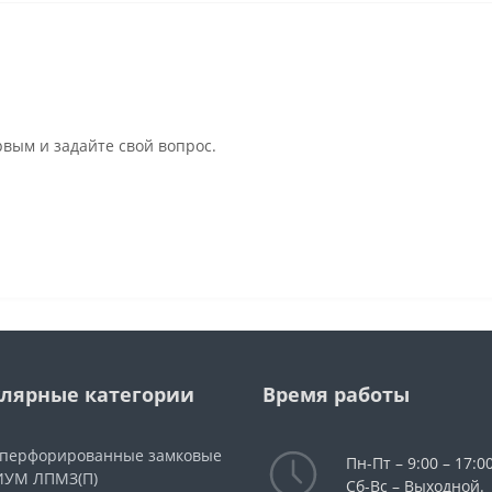
рвым и задайте свой вопрос.
лярные категории
Время работы
 перфорированные замковые
Пн-Пт – 9:00 – 17:00
УМ ЛПМЗ(П)
Сб-Вс – Выходной.