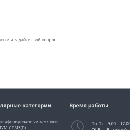
рвым и задайте свой вопрос.
лярные категории
Время работы
 перфорированные замковые
Пн-Пт – 9:00 – 17:00
УМ ЛПМЗ(П)
Сб-Вс – Выходной.