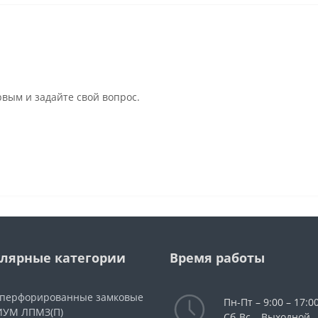
рвым и задайте свой вопрос.
лярные категории
Время работы
 перфорированные замковые
Пн-Пт – 9:00 – 17:00
УМ ЛПМЗ(П)
Сб-Вс – Выходной.