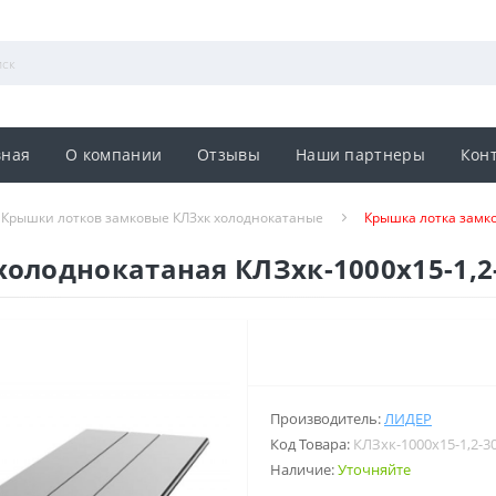
вная
О компании
Отзывы
Наши партнеры
Кон
Крышки лотков замковые КЛЗхк холоднокатаные
Крышка лотка замко
олоднокатаная КЛЗхк-1000х15-1,2
Производитель:
ЛИДЕР
Код Товара:
КЛЗхк-1000х15-1,2-3
Наличие:
Уточняйте