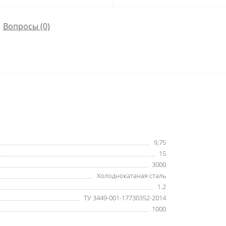
Вопросы
(0)
9,75
15
3000
Холоднокатаная сталь
1.2
ТУ 3449-001-17730352-2014
1000