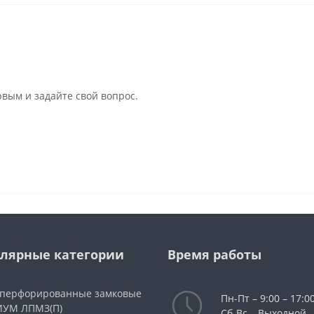
рвым и задайте свой вопрос.
лярные категории
Время работы
 перфорированные замковые
Пн-Пт – 9:00 – 17:00
УМ ЛПМЗ(П)
Сб-Вс – Выходной.