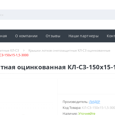
вная
О компании
Отзывы
Наши партнеры
Кон
итные КЛ-СЗ
Крышки лотков снегозащитные КЛ-СЗ оцинкованные
З-150х15-1,5-3000
ная оцинкованная КЛ-СЗ-150х15-1
Производитель:
ЛИДЕР
Код Товара:
КЛ-СЗ-150х15-1,5-30
Наличие:
Уточняйте