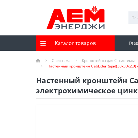
Каталог товаров
Гла
С-система
Кронштейны для С- системы
Настенный кронштейн CabLiderRapid(30х30х2,0) 
Настенный кронштейн Cab
электрохимическое цинко