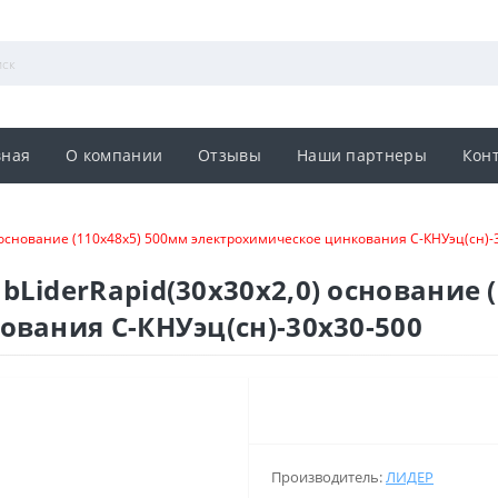
вная
О компании
Отзывы
Наши партнеры
Кон
основание (110х48х5) 500мм электрохимическое цинкования С-КНУэц(сн)-
LiderRapid(30х30х2,0) основание 
вания С-КНУэц(сн)-30х30-500
Производитель:
ЛИДЕР