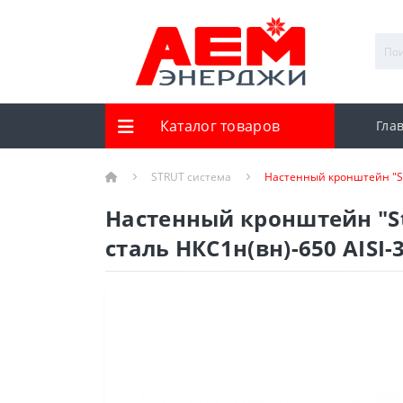
Каталог товаров
Гла
STRUT система
Настенный кронштейн "St
Настенный кронштейн "St
сталь НКС1н(вн)-650 AISI-