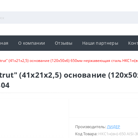
вная
О компании
Отзывы
Наши партнеры
Кон
rut" (41х21х2,5) основание (120х50х6) 650мм нержавеющая сталь НКС1н(вн
rut" (41х21х2,5) основание (120х
304
Производитель:
ЛИДЕР
Код Товара:
НКС1н(вн)-650 AISI-3