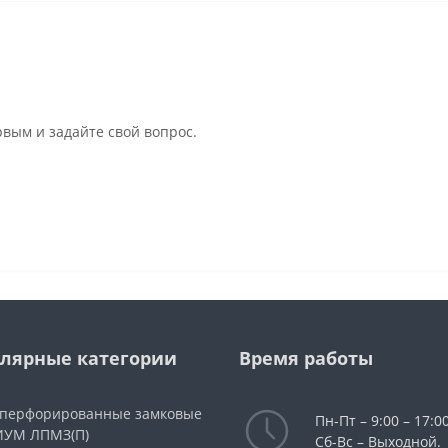
рвым и задайте свой вопрос.
лярные категории
Время работы
 перфорированные замковые
Пн-Пт – 9:00 – 17:00
УМ ЛПМЗ(П)
Сб-Вс – Выходной.