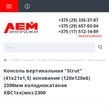
+375 (29) 335-37-87
+375 (29) 657-03-04
+375 (17) 512-14-09
Заказать звонок
STRUT система
Страт- Консоли вертикальные
Консоль верти
Консоль вертикальная "Strut"
(41х21х1,5) основание (120х120х6)
2300мм холоднокатаная
КВС1хк(мн)-2300