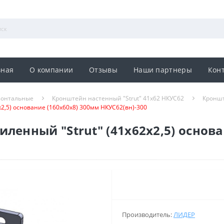
вная
О компании
Отзывы
Наши партнеры
Кон
зонтальные
Кронштейн настенный "Strut" 41х62 НКУС62
Кроншт
2,5) основание (160х60х8) 300мм НКУС62(вн)-300
ленный "Strut" (41х62х2,5) основа
Производитель:
ЛИДЕР