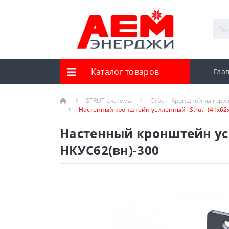
Каталог товаров
Гла
STRUT система
Страт- Кронштейны гори
Настенный кронштейн усиленный "Strut" (41х62х
Настенный кронштейн уси
НКУС62(вн)-300